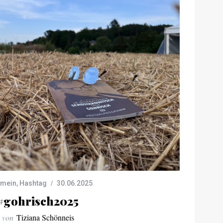
emein
,
Hashtag
30.06.2025
#gohrisch2025
von
Tiziana Schönneis