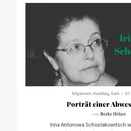
Allgemein
,
Hashtag
,
Sale
01
Porträt einer Abwe
von
Beeke Hölzer
Irina Antonowa Schostakowitsch wu