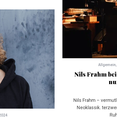
Allgemein
Nils Frahm bei
nu
Nils Frahm – vermut
Neoklassik. terzwer
Ruh
2024