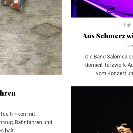
High 
Aus Schmerz wi
von
Die Band Salomea sp
domicil. terzwerk-A
vom Konzert un
Ohren
fee trinken mit
ntzug, Bahnfahren und
s halt.