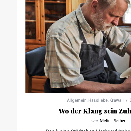
Allgemein
,
Hassliebe
,
Krawall
Wo der Klang sein Zu
von
Melina Seibert