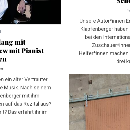
Sch
v
Unsere Autor*innen E
Klapfenberger haben 
4
bei den Internatio
lang mit
Zuschauer*innen
ew mit Pianist
Helfer*innen machen 
en
drei 
er
ein alter Vertrauter.
ine Musik. Nach seinem
fenberger mit ihm
n auf das Rezital aus?
t? Das erfahrt ihr im