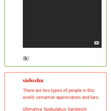
(
lk
)
siebzehn
There are two types of people in this
world: cinnamon appreciators and liars.
Ultimative Spekulatius Sandwich