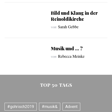
c
h
Bild und Klang in der
f
Reinoldikirche
o
r
von
Sarah Gebbe
:
Musik und … ?
von
Rebecca Meinke
TOP 50 TAGS
#gohrisch2019
#musik&
Advent