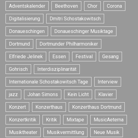
Adventskalender
Beethoven
Chor
Corona
Digitalisierung
Dmitri Schostakowitsch
Donaueschingen
Donaueschinger Musiktage
Dortmund
Dortmunder Philharmoniker
Elfriede Jelinek
Essen
Festival
Gesang
Gohrisch
Interdisziplinarität
Internationale Schostakowitsch Tage
Interview
jazz
Johan Simons
Kein Licht
Klavier
Konzert
Konzerthaus
Konzerthaus Dortmund
Konzertkritik
Kritik
Mixtape
MusicAeterna
Musiktheater
Musikvermittlung
Neue Musik