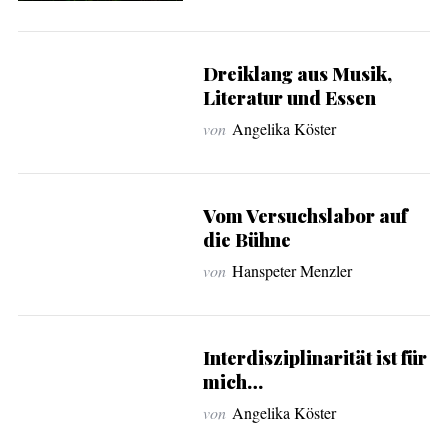
Dreiklang aus Musik,
Literatur und Essen
von
Angelika Köster
Vom Versuchslabor auf
die Bühne
von
Hanspeter Menzler
Interdisziplinarität ist für
S
mich…
e
von
Angelika Köster
a
r