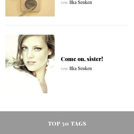
von
Ilka Seuken
Come on, sister!
S
von
Ilka Seuken
e
a
r
c
h
f
o
r
TOP 50 TAGS
: