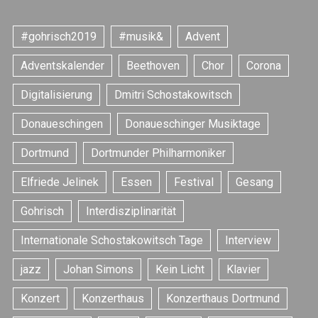
#gohrisch2019
#musik&
Advent
Adventskalender
Beethoven
Chor
Corona
Digitalisierung
Dmitri Schostakowitsch
Donaueschingen
Donaueschinger Musiktage
Dortmund
Dortmunder Philharmoniker
Elfriede Jelinek
Essen
Festival
Gesang
Gohrisch
Interdisziplinarität
Internationale Schostakowitsch Tage
Interview
jazz
Johan Simons
Kein Licht
Klavier
Konzert
Konzerthaus
Konzerthaus Dortmund