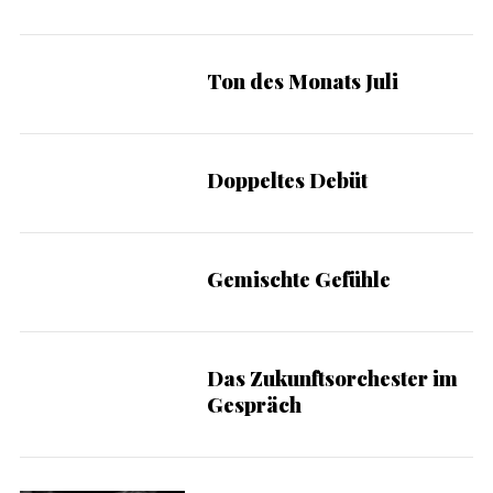
Ton des Monats Juli
Doppeltes Debüt
Gemischte Gefühle
S
e
Das Zukunftsorchester im
a
Gespräch
r
c
h
f