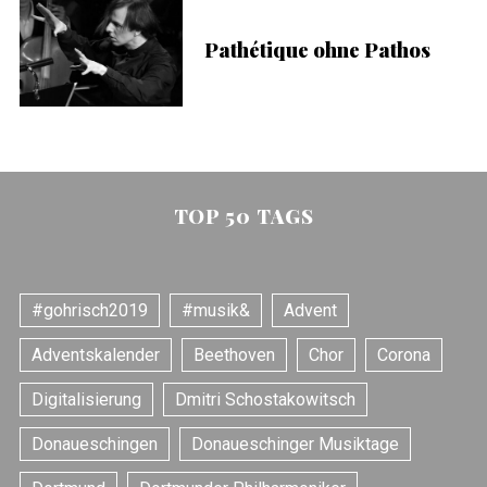
o
Pathétique ohne Pathos
r
:
TOP 50 TAGS
#gohrisch2019
#musik&
Advent
Adventskalender
Beethoven
Chor
Corona
Digitalisierung
Dmitri Schostakowitsch
Donaueschingen
Donaueschinger Musiktage