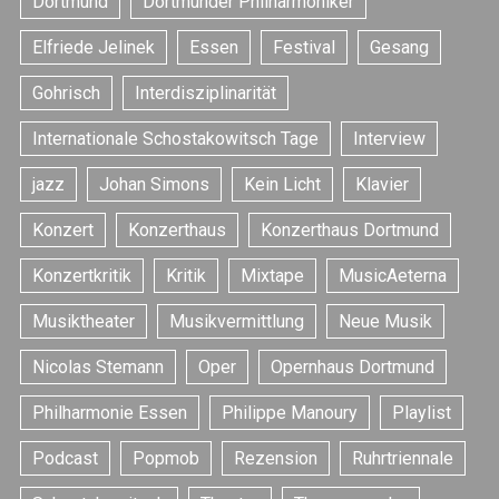
Dortmund
Dortmunder Philharmoniker
Elfriede Jelinek
Essen
Festival
Gesang
Gohrisch
Interdisziplinarität
Internationale Schostakowitsch Tage
Interview
jazz
Johan Simons
Kein Licht
Klavier
Konzert
Konzerthaus
Konzerthaus Dortmund
Konzertkritik
Kritik
Mixtape
MusicAeterna
Musiktheater
Musikvermittlung
Neue Musik
Nicolas Stemann
Oper
Opernhaus Dortmund
Philharmonie Essen
Philippe Manoury
Playlist
Podcast
Popmob
Rezension
Ruhrtriennale