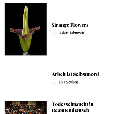
r
:
Strange Flowers
von
Adele Jakumeit
Arbeit ist Selbstmord
von
Ilka Seuken
Todessehnsucht in
Beamtendeutsch