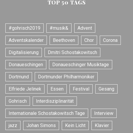
TOP 50 TAGS
#gohrisch2019
#musik&
Advent
Adventskalender
Beethoven
Chor
Corona
Digitalisierung
Dmitri Schostakowitsch
Donaueschingen
Donaueschinger Musiktage
Dortmund
Dortmunder Philharmoniker
Elfriede Jelinek
Essen
Festival
Gesang
Gohrisch
Interdisziplinarität
Internationale Schostakowitsch Tage
Interview
jazz
Johan Simons
Kein Licht
Klavier