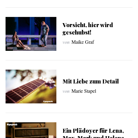
Vorsicht, hier wird
geschubst!
von
Maike Graf
Mit Liebe zum Detail
von
Marie Stapel
Ein Plädoyer für Lena,
Max, Mark und Helene