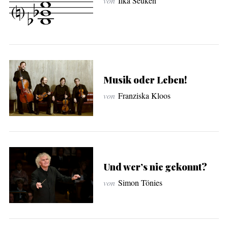
von
Ilka Seuken
Musik oder Leben!
von
Franziska Kloos
S
e
a
Und wer’s nie gekonnt?
r
von
Simon Tönies
c
h
f
o