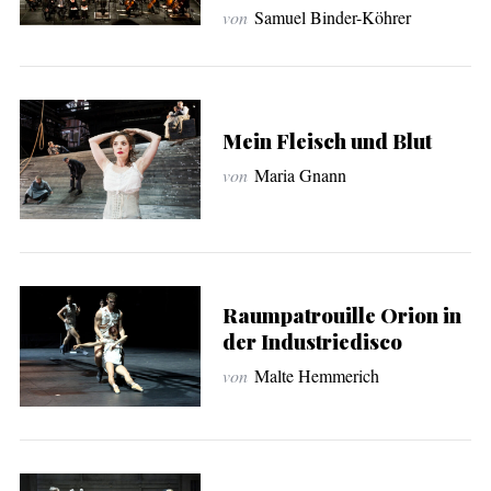
von
Samuel Binder-Köhrer
Mein Fleisch und Blut
von
Maria Gnann
Raumpatrouille Orion in
der Industriedisco
von
Malte Hemmerich