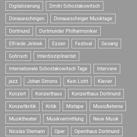
Digitalisierung
Dmitri Schostakowitsch
Donaueschingen
Donaueschinger Musiktage
Dortmund
Dortmunder Philharmoniker
Elfriede Jelinek
Essen
Festival
Gesang
Gohrisch
Interdisziplinarität
Internationale Schostakowitsch Tage
Interview
jazz
Johan Simons
Kein Licht
Klavier
Konzert
Konzerthaus
Konzerthaus Dortmund
Konzertkritik
Kritik
Mixtape
MusicAeterna
Musiktheater
Musikvermittlung
Neue Musik
Nicolas Stemann
Oper
Opernhaus Dortmund