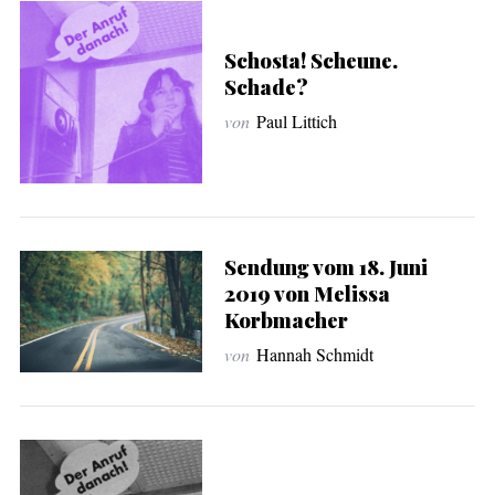
S
e
Schosta! Scheune.
a
Schade?
r
von
Paul Littich
c
h
f
o
r
:
Sendung vom 18. Juni
2019 von Melissa
Korbmacher
von
Hannah Schmidt