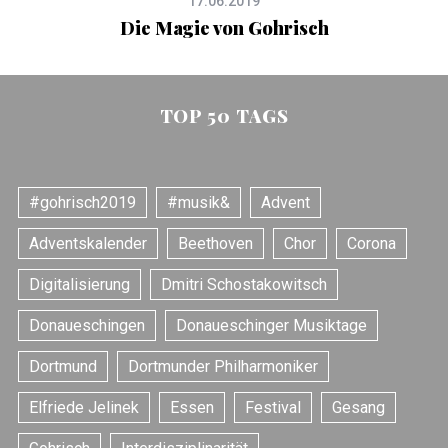
17.06.2019
Die Magie von Gohrisch
G
TOP 50 TAGS
#gohrisch2019
#musik&
Advent
Adventskalender
Beethoven
Chor
Corona
Digitalisierung
Dmitri Schostakowitsch
Donaueschingen
Donaueschinger Musiktage
Dortmund
Dortmunder Philharmoniker
Elfriede Jelinek
Essen
Festival
Gesang