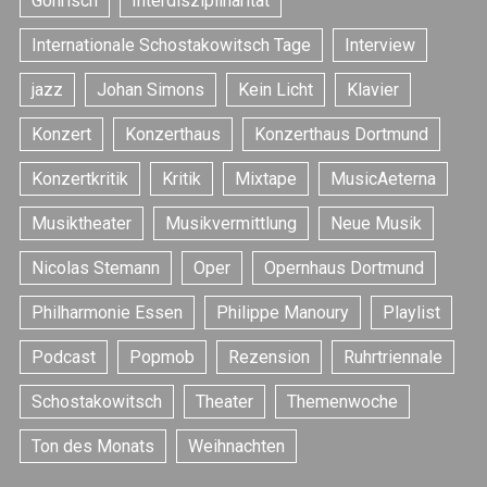
Gohrisch
Interdisziplinarität
Internationale Schostakowitsch Tage
Interview
jazz
Johan Simons
Kein Licht
Klavier
Konzert
Konzerthaus
Konzerthaus Dortmund
Konzertkritik
Kritik
Mixtape
MusicAeterna
Musiktheater
Musikvermittlung
Neue Musik
Nicolas Stemann
Oper
Opernhaus Dortmund
Philharmonie Essen
Philippe Manoury
Playlist
Podcast
Popmob
Rezension
Ruhrtriennale
Schostakowitsch
Theater
Themenwoche
Ton des Monats
Weihnachten