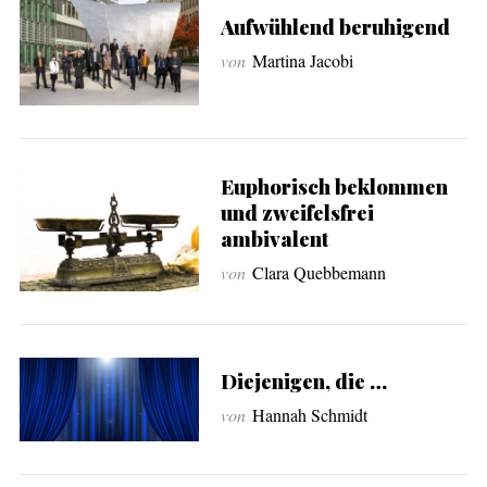
Aufwühlend beruhigend
von
Martina Jacobi
Euphorisch beklommen
und zweifelsfrei
ambivalent
von
Clara Quebbemann
Diejenigen, die …
von
Hannah Schmidt