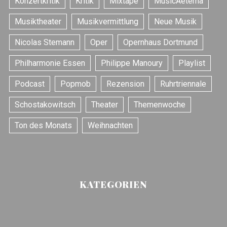
Konzertkritik
Kritik
Mixtape
MusicAeterna
Musiktheater
Musikvermittlung
Neue Musik
Nicolas Stemann
Oper
Opernhaus Dortmund
Philharmonie Essen
Philippe Manoury
Playlist
Podcast
Popmob
Rezension
Ruhrtriennale
Schostakowitsch
Theater
Themenwoche
Ton des Monats
Weihnachten
KATEGORIEN