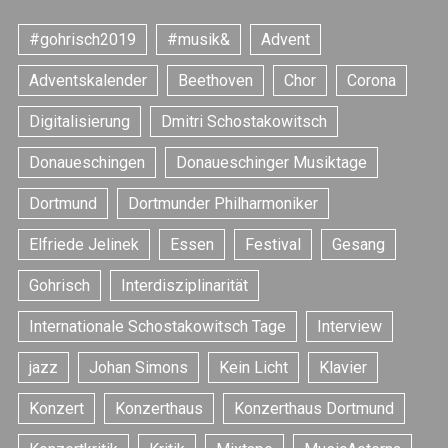
#gohrisch2019
#musik&
Advent
Adventskalender
Beethoven
Chor
Corona
Digitalisierung
Dmitri Schostakowitsch
Donaueschingen
Donaueschinger Musiktage
Dortmund
Dortmunder Philharmoniker
Elfriede Jelinek
Essen
Festival
Gesang
Gohrisch
Interdisziplinarität
Internationale Schostakowitsch Tage
Interview
jazz
Johan Simons
Kein Licht
Klavier
Konzert
Konzerthaus
Konzerthaus Dortmund