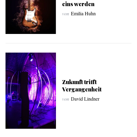
eins werden
e
a
von
Emilia Huhn
r
c
h
f
o
r
:
Zukunft trifft
Vergangenheit
von
David Lindner