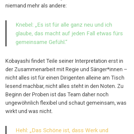
niemand mehr als andere:
Knebel: „Es ist für alle ganz neu und ich
glaube, das macht auf jeden Fall etwas fürs
gemeinsame Gefühl.“
Kobayashi findet Teile seiner Interpretation erst in
S
e
der Zusammenarbeit mit Regie und Sänger*innen –
a
nicht alles ist für einen Dirigenten alleine am Tisch
r
lesend machbar, nicht alles steht in den Noten. Zu
c
Beginn der Proben ist das Team daher noch
h
f
ungewöhnlich flexibel und schaut gemeinsam, was
o
wirkt und was nicht.
r
:
Hehl: „Das Schöne ist, dass Werk und