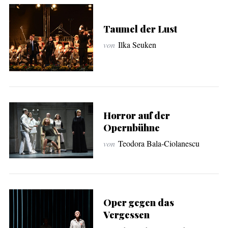
Taumel der Lust
von
Ilka Seuken
Horror auf der
Opernbühne
von
Teodora Bala-Ciolanescu
Oper gegen das
Vergessen