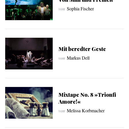
von
Sophia Fischer
Mit beredter Geste
von
Markus Dell
Mixtape No. 8 »Trionfi
Amore!«
von
Melissa Korbmacher