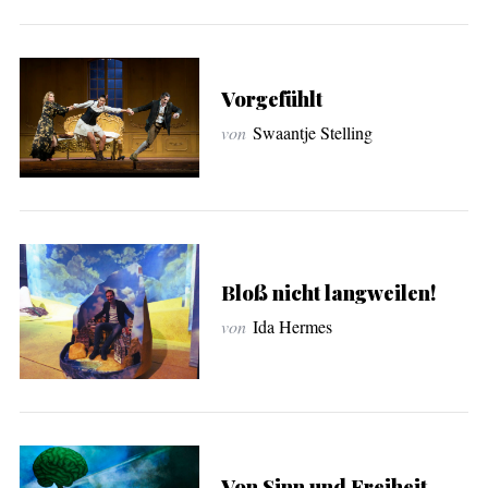
S
Vorgefühlt
e
a
von
Swaantje Stelling
r
c
h
f
o
r
Bloß nicht langweilen!
:
von
Ida Hermes
Von Sinn und Freiheit