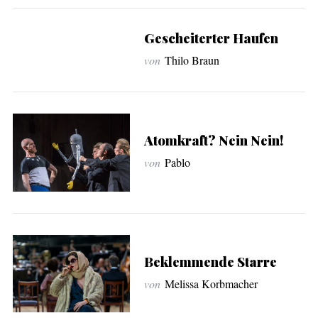
Gescheiterter Haufen
von
Thilo Braun
Atomkraft? Nein Nein!
von
Pablo
Beklemmende Starre
von
Melissa Korbmacher