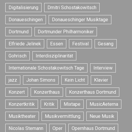
Digitalisierung
Dmitri Schostakowitsch
Donaueschingen
Donaueschinger Musiktage
Dortmund
Dortmunder Philharmoniker
Elfriede Jelinek
Essen
Festival
Gesang
Gohrisch
Interdisziplinarität
Internationale Schostakowitsch Tage
Interview
jazz
Johan Simons
Kein Licht
Klavier
Konzert
Konzerthaus
Konzerthaus Dortmund
Konzertkritik
Kritik
Mixtape
MusicAeterna
Musiktheater
Musikvermittlung
Neue Musik
Nicolas Stemann
Oper
Opernhaus Dortmund