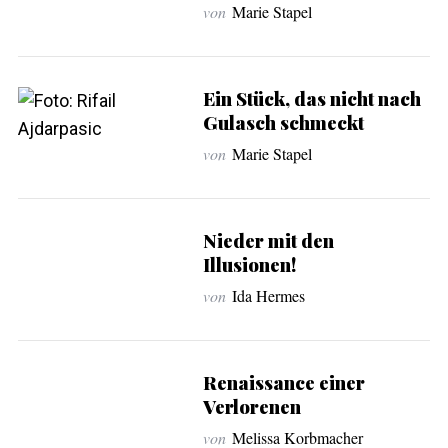
von
Marie Stapel
Ein Stück, das nicht nach
Gulasch schmeckt
von
Marie Stapel
Nieder mit den
Illusionen!
von
Ida Hermes
Renaissance einer
Verlorenen
von
Melissa Korbmacher