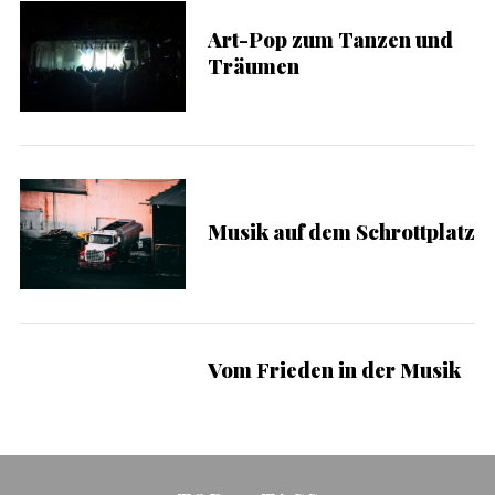
a
Art-Pop zum Tanzen und
r
Träumen
c
h
f
o
r
:
Musik auf dem Schrottplatz
Vom Frieden in der Musik