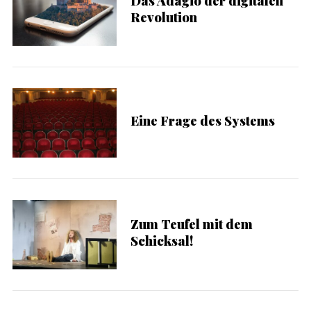
Das Adagio der digitalen
Revolution
Eine Frage des Systems
Zum Teufel mit dem
Schicksal!
S
e