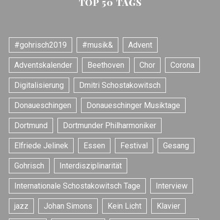
TOP 50 TAGS
#gohrisch2019
#musik&
Advent
Adventskalender
Beethoven
Chor
Corona
Digitalisierung
Dmitri Schostakowitsch
Donaueschingen
Donaueschinger Musiktage
Dortmund
Dortmunder Philharmoniker
Elfriede Jelinek
Essen
Festival
Gesang
Gohrisch
Interdisziplinarität
Internationale Schostakowitsch Tage
Interview
jazz
Johan Simons
Kein Licht
Klavier