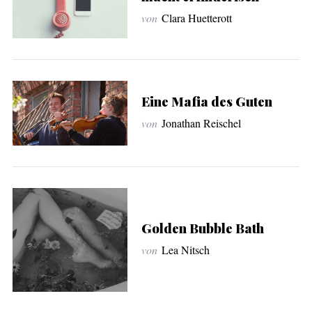
von
Clara Huetterott
Eine Mafia des Guten
von
Jonathan Reischel
S
e
a
Golden Bubble Bath
r
c
von
Lea Nitsch
h
f
o
r