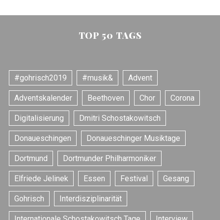
:
TOP 50 TAGS
#gohrisch2019
#musik&
Advent
Adventskalender
Beethoven
Chor
Corona
Digitalisierung
Dmitri Schostakowitsch
Donaueschingen
Donaueschinger Musiktage
Dortmund
Dortmunder Philharmoniker
Elfriede Jelinek
Essen
Festival
Gesang
Gohrisch
Interdisziplinarität
Internationale Schostakowitsch Tage
Interview