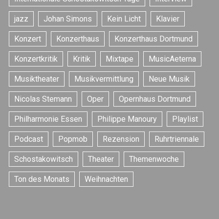
jazz
Johan Simons
Kein Licht
Klavier
Konzert
Konzerthaus
Konzerthaus Dortmund
Konzertkritik
Kritik
Mixtape
MusicAeterna
Musiktheater
Musikvermittlung
Neue Musik
Nicolas Stemann
Oper
Opernhaus Dortmund
Philharmonie Essen
Philippe Manoury
Playlist
Podcast
Popmob
Rezension
Ruhrtriennale
Schostakowitsch
Theater
Themenwoche
Ton des Monats
Weihnachten