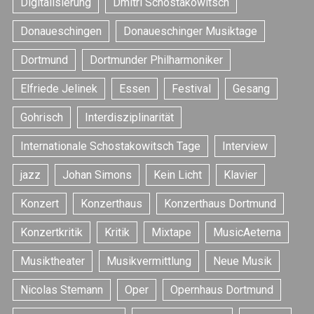
Digitalisierung
Dmitri Schostakowitsch
Donaueschingen
Donaueschinger Musiktage
Dortmund
Dortmunder Philharmoniker
Elfriede Jelinek
Essen
Festival
Gesang
Gohrisch
Interdisziplinarität
Internationale Schostakowitsch Tage
Interview
jazz
Johan Simons
Kein Licht
Klavier
Konzert
Konzerthaus
Konzerthaus Dortmund
Konzertkritik
Kritik
Mixtape
MusicAeterna
Musiktheater
Musikvermittlung
Neue Musik
Nicolas Stemann
Oper
Opernhaus Dortmund