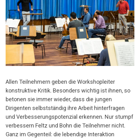
S
e
a
r
c
h
Allen Teilnehmern geben die Workshopleiter
f
konstruktive Kritik. Besonders wichtig ist ihnen, so
o
r
betonen sie immer wieder, dass die jungen
:
Dirigenten selbstständig ihre Arbeit hinterfragen
und Verbesserungspotenzial erkennen. Nur stumpf
verbessern Feltz und Bohn die Teilnehmer nicht.
Ganz im Gegenteil: die lebendige Interaktion