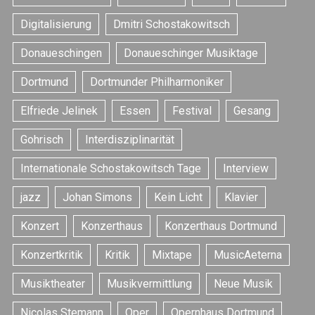
Digitalisierung
Dmitri Schostakowitsch
Donaueschingen
Donaueschinger Musiktage
Dortmund
Dortmunder Philharmoniker
Elfriede Jelinek
Essen
Festival
Gesang
Gohrisch
Interdisziplinarität
Internationale Schostakowitsch Tage
Interview
jazz
Johan Simons
Kein Licht
Klavier
Konzert
Konzerthaus
Konzerthaus Dortmund
Konzertkritik
Kritik
Mixtape
MusicAeterna
Musiktheater
Musikvermittlung
Neue Musik
Nicolas Stemann
Oper
Opernhaus Dortmund