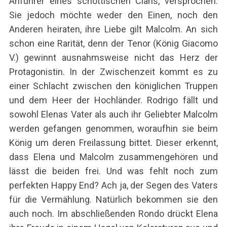
Anführer eines schottischen Clans, versprochen.
Sie jedoch möchte weder den Einen, noch den
Anderen heiraten, ihre Liebe gilt Malcolm. An sich
schon eine Rarität, denn der Tenor (König Giacomo
V.) gewinnt ausnahmsweise nicht das Herz der
Protagonistin. In der Zwischenzeit kommt es zu
einer Schlacht zwischen den königlichen Truppen
und dem Heer der Hochländer. Rodrigo fällt und
sowohl Elenas Vater als auch ihr Geliebter Malcolm
werden gefangen genommen, woraufhin sie beim
König um deren Freilassung bittet. Dieser erkennt,
dass Elena und Malcolm zusammengehören und
lässt die beiden frei. Und was fehlt noch zum
perfekten Happy End? Ach ja, der Segen des Vaters
S
für die Vermählung. Natürlich bekommen sie den
e
auch noch. Im abschließenden Rondo drückt Elena
a
r