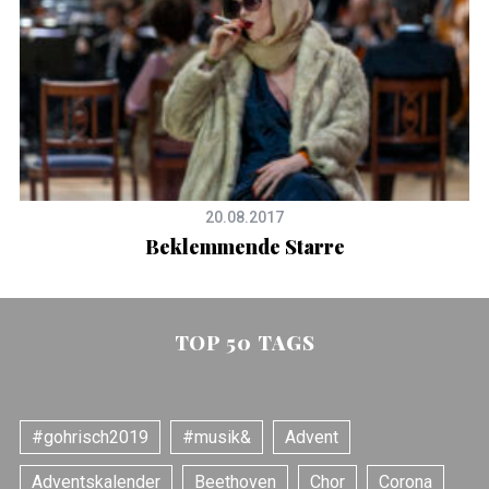
20.08.2017
Beklemmende Starre
TOP 50 TAGS
#gohrisch2019
#musik&
Advent
Adventskalender
Beethoven
Chor
Corona