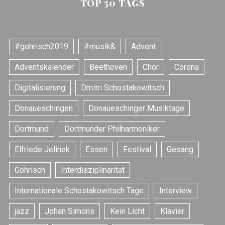
TOP 50 TAGS
#gohrisch2019
#musik&
Advent
Adventskalender
Beethoven
Chor
Corona
Digitalisierung
Dmitri Schostakowitsch
Donaueschingen
Donaueschinger Musiktage
Dortmund
Dortmunder Philharmoniker
Elfriede Jelinek
Essen
Festival
Gesang
Gohrisch
Interdisziplinarität
Internationale Schostakowitsch Tage
Interview
jazz
Johan Simons
Kein Licht
Klavier