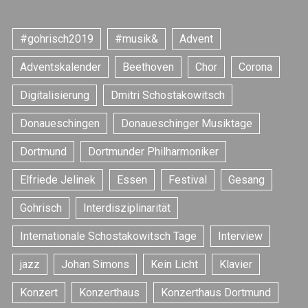
#gohrisch2019
#musik&
Advent
Adventskalender
Beethoven
Chor
Corona
Digitalisierung
Dmitri Schostakowitsch
Donaueschingen
Donaueschinger Musiktage
Dortmund
Dortmunder Philharmoniker
Elfriede Jelinek
Essen
Festival
Gesang
S
Gohrisch
Interdisziplinarität
e
a
Internationale Schostakowitsch Tage
Interview
r
c
jazz
Johan Simons
Kein Licht
Klavier
h
f
Konzert
Konzerthaus
Konzerthaus Dortmund
o