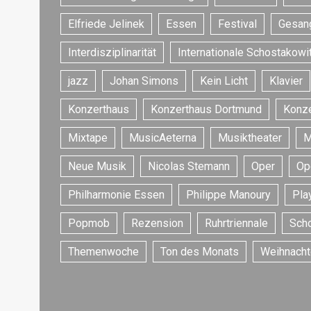
Elfriede Jelinek
Essen
Festival
Gesan
Interdisziplinarität
Internationale Schostakowi
jazz
Johan Simons
Kein Licht
Klavier
Konzerthaus
Konzerthaus Dortmund
Konze
Mixtape
MusicAeterna
Musiktheater
M
Neue Musik
Nicolas Stemann
Oper
Op
Philharmonie Essen
Philippe Manoury
Play
Popmob
Rezension
Ruhrtriennale
Sch
Themenwoche
Ton des Monats
Weihnacht