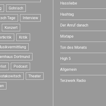
Hassliebe
g
Gohrisch
Hashtag
tsch Tage
Interview
Der Anruf danach
Konzert
Mixtape
rtkritik
Kritik
usikvermittlung
Ton des Monats
ernhaus Dortmund
High 5
list
Podcast
Allgemein
ostakowitsch
Theater
Terzwerk Radio
en