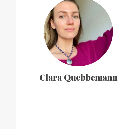
Clara Quebbemann
S
e
a
r