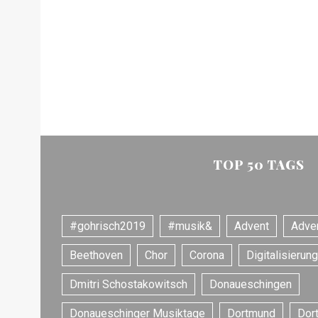
c
h
f
o
r
:
TOP 50 TAGS
#gohrisch2019
#musik&
Advent
Adve
Beethoven
Chor
Corona
Digitalisierung
Dmitri Schostakowitsch
Donaueschingen
Donaueschinger Musiktage
Dortmund
Dor