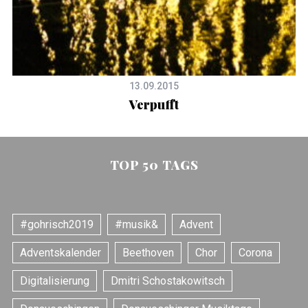
13.09.2015
Verpufft
TOP 50 TAGS
#gohrisch2019
#musik&
Advent
Adventskalender
Beethoven
Chor
Corona
Digitalisierung
Dmitri Schostakowitsch