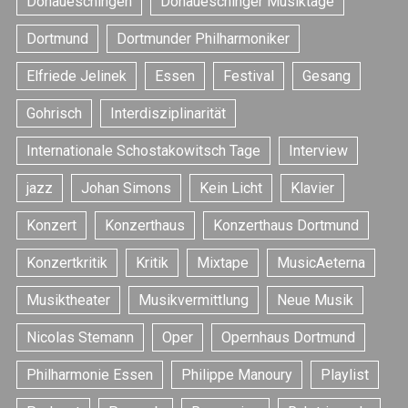
Donaueschingen
Donaueschinger Musiktage
Dortmund
Dortmunder Philharmoniker
Elfriede Jelinek
Essen
Festival
Gesang
Gohrisch
Interdisziplinarität
Internationale Schostakowitsch Tage
Interview
jazz
Johan Simons
Kein Licht
Klavier
Konzert
Konzerthaus
Konzerthaus Dortmund
Konzertkritik
Kritik
Mixtape
MusicAeterna
Musiktheater
Musikvermittlung
Neue Musik
Nicolas Stemann
Oper
Opernhaus Dortmund
Philharmonie Essen
Philippe Manoury
Playlist