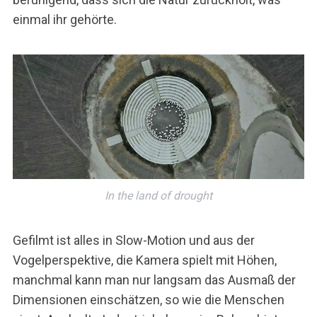
einmal ihr gehörte.
In the land of drought
Gefilmt ist alles in Slow-Motion und aus der
Vogelperspektive, die Kamera spielt mit Höhen,
S
manchmal kann man nur langsam das Ausmaß der
e
Dimensionen einschätzen, so wie die Menschen
a