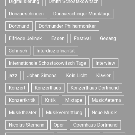
Digitalisierung
Dmitri Schostakowitsch
en
Donaueschingen
Donaueschinger Musiktage
Dortmund
Dortmunder Philharmoniker
Elfriede Jelinek
Essen
Festival
Gesang
Gohrisch
Interdisziplinarität
Internationale Schostakowitsch Tage
Interview
jazz
Johan Simons
Kein Licht
Klavier
Konzert
Konzerthaus
Konzerthaus Dortmund
Konzertkritik
Kritik
Mixtape
MusicAeterna
Musiktheater
Musikvermittlung
Neue Musik
Nicolas Stemann
Oper
Opernhaus Dortmund