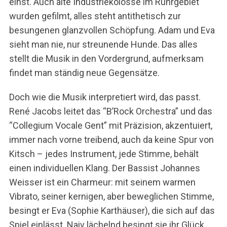
einst. Auch alte Industriekolosse im Ruhrgebiet
r
wurden gefilmt, alles steht antithetisch zur
c
h
besungenen glanzvollen Schöpfung. Adam und Eva
f
sieht man nie, nur streunende Hunde. Das alles
o
stellt die Musik in den Vordergrund, aufmerksam
r
findet man ständig neue Gegensätze.
:
Doch wie die Musik interpretiert wird, das passt.
René Jacobs leitet das “B’Rock Orchestra” und das
“Collegium Vocale Gent” mit Präzision, akzentuiert,
immer nach vorne treibend, auch da keine Spur von
Kitsch – jedes Instrument, jede Stimme, behält
einen individuellen Klang. Der Bassist Johannes
Weisser ist ein Charmeur: mit seinem warmen
Vibrato, seiner kernigen, aber beweglichen Stimme,
besingt er Eva (Sophie Karthäuser), die sich auf das
Spiel einlässt. Naiv lächelnd besingt sie ihr Glück