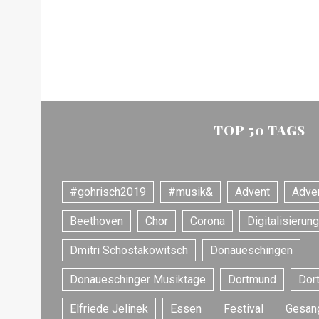
h
f
o
r
:
TOP 50 TAGS
#gohrisch2019
#musik&
Advent
Adve
Beethoven
Chor
Corona
Digitalisierung
Dmitri Schostakowitsch
Donaueschingen
Donaueschinger Musiktage
Dortmund
Dor
Elfriede Jelinek
Essen
Festival
Gesan