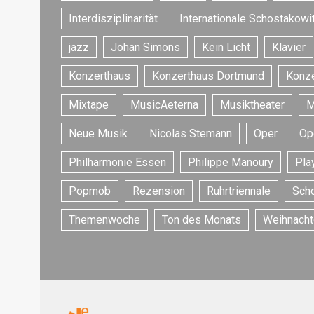
Interdisziplinarität
Internationale Schostakowi
jazz
Johan Simons
Kein Licht
Klavier
Konzerthaus
Konzerthaus Dortmund
Konze
Mixtape
MusicAeterna
Musiktheater
M
Neue Musik
Nicolas Stemann
Oper
Op
Philharmonie Essen
Philippe Manoury
Play
Popmob
Rezension
Ruhrtriennale
Sch
Themenwoche
Ton des Monats
Weihnacht