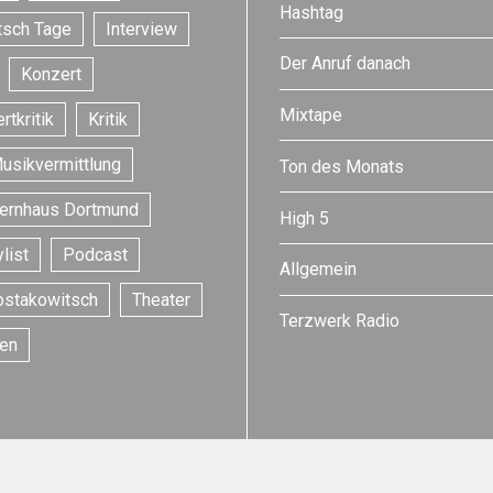
Hashtag
tsch Tage
Interview
Der Anruf danach
Konzert
Mixtape
rtkritik
Kritik
usikvermittlung
Ton des Monats
ernhaus Dortmund
High 5
list
Podcast
Allgemein
ostakowitsch
Theater
Terzwerk Radio
en