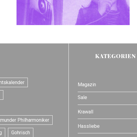
KATEGORIEN
ntskalender
Magazin
Sale
Krawall
tmunder Philharmoniker
Hassliebe
g
Gohrisch