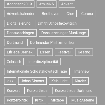
#gohrisch2019
#musik&
Advent
Adventskalender
Beethoven
Chor
Corona
Digitalisierung
Dmitri Schostakowitsch
Donaueschingen
Donaueschinger Musiktage
Dortmund
Dortmunder Philharmoniker
Elfriede Jelinek
Essen
Festival
Gesang
Gohrisch
Interdisziplinarität
Internationale Schostakowitsch Tage
Interview
jazz
Johan Simons
Kein Licht
Klavier
Konzert
Konzerthaus
Konzerthaus Dortmund
Konzertkritik
Kritik
Mixtape
MusicAeterna