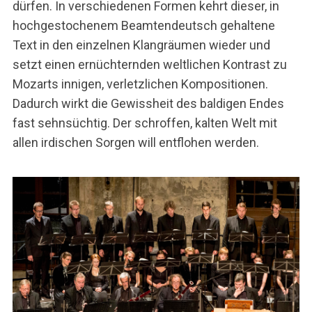
e
dürfen. In verschiedenen Formen kehrt dieser, in
a
hochgestochenem Beamtendeutsch gehaltene
r
Text in den einzelnen Klangräumen wieder und
c
setzt einen ernüchternden weltlichen Kontrast zu
h
f
Mozarts innigen, verletzlichen Kompositionen.
o
Dadurch wirkt die Gewissheit des baldigen Endes
r
fast sehnsüchtig. Der schroffen, kalten Welt mit
:
allen irdischen Sorgen will entflohen werden.