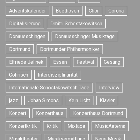
Adventskalender
Beethoven
Chor
Corona
Digitalisierung
Dmitri Schostakowitsch
Donaueschingen
Donaueschinger Musiktage
Dortmund
Dortmunder Philharmoniker
Elfriede Jelinek
Essen
Festival
Gesang
Gohrisch
Interdisziplinarität
Internationale Schostakowitsch Tage
Interview
jazz
Johan Simons
Kein Licht
Klavier
Konzert
Konzerthaus
Konzerthaus Dortmund
Konzertkritik
Kritik
Mixtape
MusicAeterna
Musiktheater
Musikvermittlung
Neue Musik