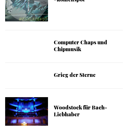
Computer Chaps und
S
Chipmusik
e
a
r
c
Grieg der Sterne
h
f
o
r
:
Woodstock für Bach-
Liebhaber