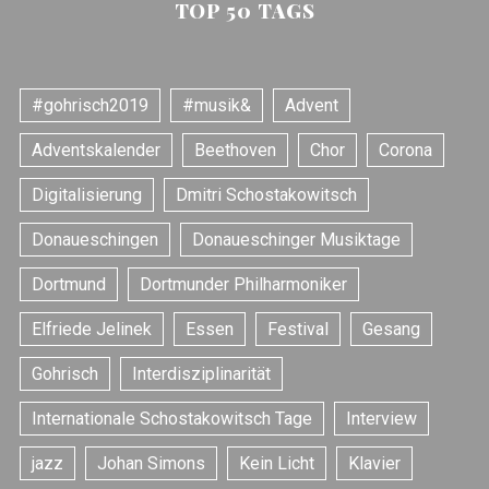
TOP 50 TAGS
#gohrisch2019
#musik&
Advent
Adventskalender
Beethoven
Chor
Corona
Digitalisierung
Dmitri Schostakowitsch
Donaueschingen
Donaueschinger Musiktage
Dortmund
Dortmunder Philharmoniker
Elfriede Jelinek
Essen
Festival
Gesang
Gohrisch
Interdisziplinarität
Internationale Schostakowitsch Tage
Interview
jazz
Johan Simons
Kein Licht
Klavier