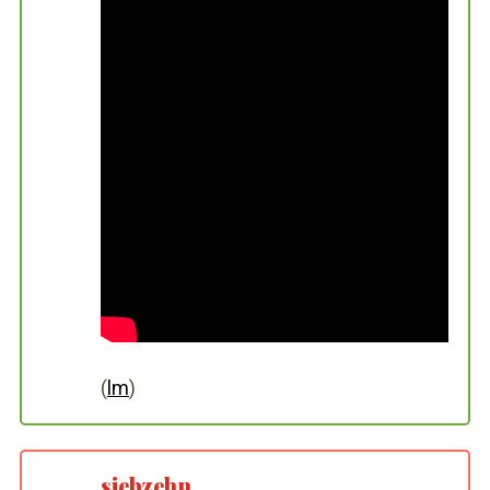
(
lm
)
siebzehn