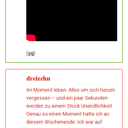
(
sg
)
dreizehn
Im Moment leben. Alles um sich herum
vergessen – und ein paar Sekunden
werden zu einem
Stück
Unendlichkeit.
Genau so einen Moment hatte ich an
diesem Wochenende: Ich war auf