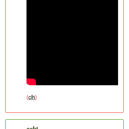
(
clh
)
acht