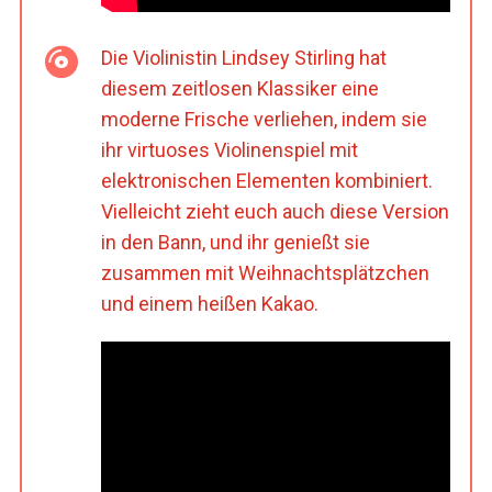
Die Violinistin Lindsey Stirling hat
diesem zeitlosen Klassiker eine
moderne Frische verliehen, indem sie
ihr virtuoses Violinenspiel mit
elektronischen Elementen kombiniert.
Vielleicht zieht euch auch diese Version
in den Bann, und ihr genießt sie
zusammen mit Weihnachtsplätzchen
und einem heißen Kakao.