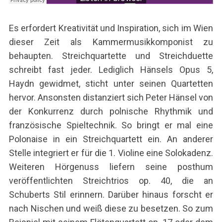
S
Es erfordert Kreativität und Inspiration, sich im Wien
e
a
dieser Zeit als Kammermusikkomponist zu
r
behaupten. Streichquartette und Streichduette
c
schreibt fast jeder. Lediglich Hänsels Opus 5,
h
Haydn gewidmet, sticht unter seinen Quartetten
f
o
hervor. Ansonsten distanziert sich Peter Hänsel von
r
der Konkurrenz durch polnische Rhythmik und
:
französische Spieltechnik. So bringt er mal eine
Polonaise in ein Streichquartett ein. An anderer
Stelle integriert er für die 1. Violine eine Solokadenz.
Weiteren Hörgenuss liefern seine posthum
veröffentlichten Streichtrios op. 40, die an
Schuberts Stil erinnern. Darüber hinaus forscht er
nach Nischen und weiß diese zu besetzen. So zum