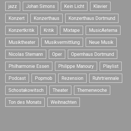
jazz
Johan Simons
Kein Licht
Klavier
Konzert
Konzerthaus
Konzerthaus Dortmund
Konzertkritik
Kritik
Mixtape
MusicAeterna
Musiktheater
Musikvermittlung
Neue Musik
Nicolas Stemann
Oper
Opernhaus Dortmund
Philharmonie Essen
Philippe Manoury
Playlist
Podcast
Popmob
Rezension
Ruhrtriennale
Schostakowitsch
Theater
Themenwoche
Ton des Monats
Weihnachten