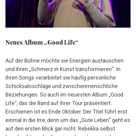
Neues Album „Good Life“
Auf der Bühne möchte sie Energien austauschen
und ihren „Schmerz in Kunst transformieren“. In
ihren Songs verarbeitet sie häufig persönliche
S
Schicksalsschläge und zwischenmenschliche
e
Beziehungen. So auch im neuesten Album „Good
a
Life“, das die Band auf ihrer Tour präsentiert.
r
Erschienen ist es Ende Oktober. Der Titel führt erst
c
h
einmal in die Irre, denn um das „Gute Leben“ geht es
f
auf den ersten Blick gar nicht. Rebekka selbst
o