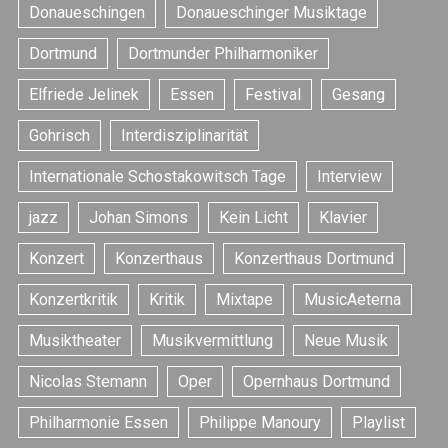
Donaueschingen
Donaueschinger Musiktage
Dortmund
Dortmunder Philharmoniker
Elfriede Jelinek
Essen
Festival
Gesang
Gohrisch
Interdisziplinarität
Internationale Schostakowitsch Tage
Interview
jazz
Johan Simons
Kein Licht
Klavier
Konzert
Konzerthaus
Konzerthaus Dortmund
Konzertkritik
Kritik
Mixtape
MusicAeterna
Musiktheater
Musikvermittlung
Neue Musik
Nicolas Stemann
Oper
Opernhaus Dortmund
Philharmonie Essen
Philippe Manoury
Playlist