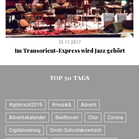
13.11.2017
Im Transorient-Express wird Jazz gehört
TOP 50 TAGS
#gohrisch2019
#musik&
Advent
Adventskalender
Beethoven
Chor
Corona
Digitalisierung
Dmitri Schostakowitsch