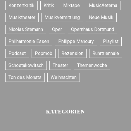
r
Konzertkritik
Kritik
Mixtape
MusicAeterna
:
Musiktheater
Musikvermittlung
Neue Musik
Nicolas Stemann
Oper
Opernhaus Dortmund
Philharmonie Essen
Philippe Manoury
Playlist
Podcast
Popmob
Rezension
Ruhrtriennale
Schostakowitsch
Theater
Themenwoche
Ton des Monats
Weihnachten
KATEGORIEN