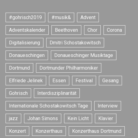
#gohrisch2019
#musik&
Advent
Adventskalender
Beethoven
Chor
Corona
Digitalisierung
Dmitri Schostakowitsch
Donaueschingen
Donaueschinger Musiktage
Dortmund
Dortmunder Philharmoniker
Elfriede Jelinek
Essen
Festival
Gesang
S
Gohrisch
Interdisziplinarität
e
a
Internationale Schostakowitsch Tage
Interview
r
c
jazz
Johan Simons
Kein Licht
Klavier
h
f
Konzert
Konzerthaus
Konzerthaus Dortmund
o