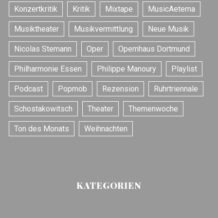
r
Konzertkritik
Kritik
Mixtape
MusicAeterna
:
Musiktheater
Musikvermittlung
Neue Musik
Nicolas Stemann
Oper
Opernhaus Dortmund
Philharmonie Essen
Philippe Manoury
Playlist
Podcast
Popmob
Rezension
Ruhrtriennale
Schostakowitsch
Theater
Themenwoche
Ton des Monats
Weihnachten
KATEGORIEN