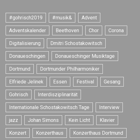
#gohrisch2019
#musik&
Advent
Adventskalender
Beethoven
Chor
Corona
Digitalisierung
Dmitri Schostakowitsch
Donaueschingen
Donaueschinger Musiktage
Dortmund
Dortmunder Philharmoniker
Elfriede Jelinek
Essen
Festival
Gesang
S
Gohrisch
Interdisziplinarität
e
a
Internationale Schostakowitsch Tage
Interview
r
c
jazz
Johan Simons
Kein Licht
Klavier
h
f
Konzert
Konzerthaus
Konzerthaus Dortmund
o