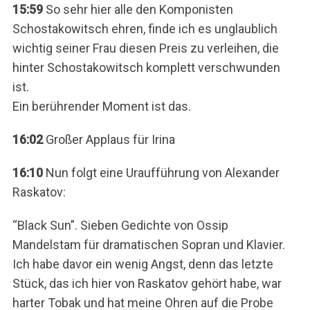
15:59
So sehr hier alle den Komponisten
Schostakowitsch ehren, finde ich es unglaublich
wichtig seiner Frau diesen Preis zu verleihen, die
S
hinter Schostakowitsch komplett verschwunden
e
ist.
a
r
Ein berührender Moment ist das.
c
h
16:02
Großer Applaus für Irina
f
o
16:10
Nun folgt eine Uraufführung von Alexander
r
Raskatov:
:
“Black Sun”. Sieben Gedichte von Ossip
Mandelstam für dramatischen Sopran und Klavier.
Ich habe davor ein wenig Angst, denn das letzte
Stück, das ich hier von Raskatov gehört habe, war
harter Tobak und hat meine Ohren auf die Probe