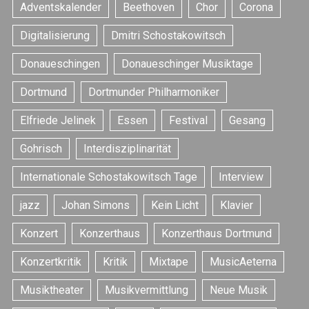
Adventskalender
Beethoven
Chor
Corona
Digitalisierung
Dmitri Schostakowitsch
Donaueschingen
Donaueschinger Musiktage
Dortmund
Dortmunder Philharmoniker
Elfriede Jelinek
Essen
Festival
Gesang
Gohrisch
Interdisziplinarität
Internationale Schostakowitsch Tage
Interview
jazz
Johan Simons
Kein Licht
Klavier
Konzert
Konzerthaus
Konzerthaus Dortmund
Konzertkritik
Kritik
Mixtape
MusicAeterna
Musiktheater
Musikvermittlung
Neue Musik