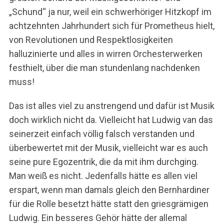
„Schund“ ja nur, weil ein schwerhöriger Hitzkopf im
achtzehnten Jahrhundert sich für Prometheus hielt,
von Revolutionen und Respektlosigkeiten
halluzinierte und alles in wirren Orchesterwerken
festhielt, über die man stundenlang nachdenken
muss!
Das ist alles viel zu anstrengend und dafür ist Musik
doch wirklich nicht da. Vielleicht hat Ludwig van das
seinerzeit einfach völlig falsch verstanden und
überbewertet mit der Musik, vielleicht war es auch
S
e
seine pure Egozentrik, die da mit ihm durchging.
a
Man weiß es nicht. Jedenfalls hätte es allen viel
r
erspart, wenn man damals gleich den Bernhardiner
c
für die Rolle besetzt hätte statt den griesgrämigen
h
f
Ludwig. Ein besseres Gehör hätte der allemal