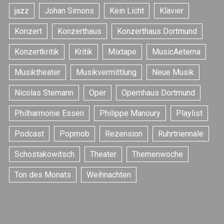
jazz
Johan Simons
Kein Licht
Klavier
Konzert
Konzerthaus
Konzerthaus Dortmund
Konzertkritik
Kritik
Mixtape
MusicAeterna
Musiktheater
Musikvermittlung
Neue Musik
Nicolas Stemann
Oper
Opernhaus Dortmund
Philharmonie Essen
Philippe Manoury
Playlist
Podcast
Popmob
Rezension
Ruhrtriennale
Schostakowitsch
Theater
Themenwoche
Ton des Monats
Weihnachten