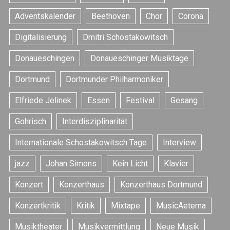
Adventskalender
Beethoven
Chor
Corona
Digitalisierung
Dmitri Schostakowitsch
Donaueschingen
Donaueschinger Musiktage
Dortmund
Dortmunder Philharmoniker
Elfriede Jelinek
Essen
Festival
Gesang
Gohrisch
Interdisziplinarität
Internationale Schostakowitsch Tage
Interview
jazz
Johan Simons
Kein Licht
Klavier
Konzert
Konzerthaus
Konzerthaus Dortmund
Konzertkritik
Kritik
Mixtape
MusicAeterna
Musiktheater
Musikvermittlung
Neue Musik