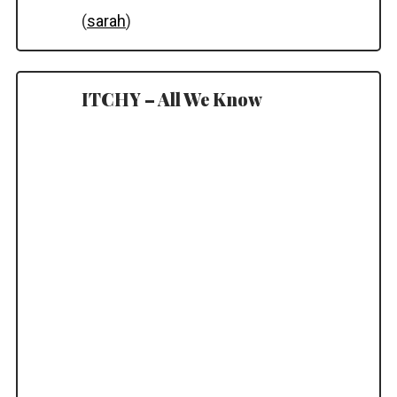
(
sarah
)
ITCHY – All We Know