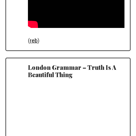
(
reb
)
London Grammar – Truth Is A
Beautiful Thing