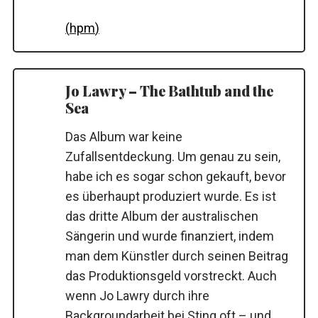
(
hpm
)
Jo Lawry – The Bathtub and the
Sea
Das Album war keine
S
Zufallsentdeckung. Um genau zu sein,
e
habe ich es sogar schon gekauft, bevor
a
r
es überhaupt produziert wurde. Es ist
c
das dritte Album der australischen
h
Sängerin und wurde finanziert, indem
f
man dem Künstler durch seinen Beitrag
o
r
das Produktionsgeld vorstreckt. Auch
:
wenn Jo Lawry durch ihre
Backgroundarbeit bei Sting oft – und