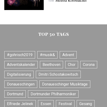
von
Melissa Korbmacher
TOP 50 TAGS
#gohrisch2019
#musik&
Advent
Adventskalender
Beethoven
Chor
Corona
Digitalisierung
Dmitri Schostakowitsch
Donaueschingen
Donaueschinger Musiktage
S
e
Dortmund
Dortmunder Philharmoniker
a
r
Elfriede Jelinek
Essen
Festival
Gesang