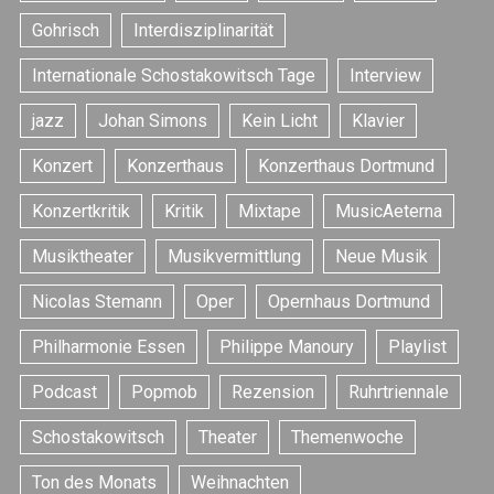
c
h
Gohrisch
Interdisziplinarität
f
Internationale Schostakowitsch Tage
Interview
o
r
jazz
Johan Simons
Kein Licht
Klavier
:
Konzert
Konzerthaus
Konzerthaus Dortmund
Konzertkritik
Kritik
Mixtape
MusicAeterna
Musiktheater
Musikvermittlung
Neue Musik
Nicolas Stemann
Oper
Opernhaus Dortmund
Philharmonie Essen
Philippe Manoury
Playlist
Podcast
Popmob
Rezension
Ruhrtriennale
Schostakowitsch
Theater
Themenwoche
Ton des Monats
Weihnachten