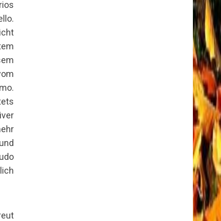
rios
llo.
cht
stem
sem
vom
imo.
tets
iver
mehr
 und
Sudo
lich
reut