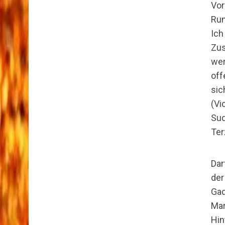
Vo
Run
Ic
Zu
wer
off
sic
(V
Sud
Ter
Dar
der
Gad
Ma
Hin