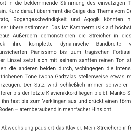
ort in die beklemmende Stimmung des einsätzigen T
ein. Kurz darauf übernimmt die Geige das Thema vom Ce
brato, Bogengeschwindigkeit und Agogik könnten ni
ser übereinstimmen. Das ist Kammermusik auf höch
veau! Außerdem demonstrieren die Streicher in die
ück ihre komplette dynamische Bandbreite 
unsicherten Pianissimo bis zum tragischen Fortiss
ver Linsel setzt sich mit seinem sanften reinen Ton s
en die anderen beiden durch, wohingegen die intens
trichenen Töne Iwona Gadzalas stellenweise etwas 
rzeugen. Der Satz wird schließlich immer schwerer
terer bis der letzte Klavierakkord liegen bleibt. Mariko 
t ihn fast bis zum Verklingen aus und drückt einen förm
Boden – atemberaubend in mehrfacher Hinsicht!
 Abwechslung pausiert das Klavier. Mein Streicherohr f