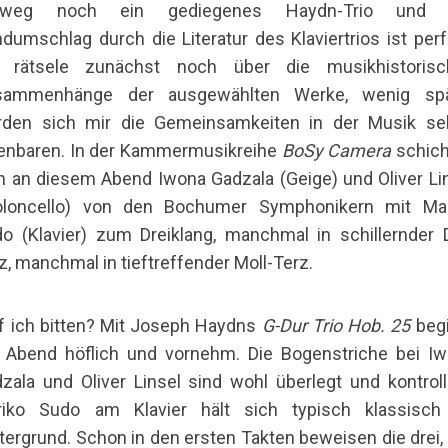
rweg noch ein gediegenes Haydn-Trio und 
dumschlag durch die Literatur des Klaviertrios ist perf
h rätsele zunächst noch über die musikhistorisc
sammenhänge der ausgewählten Werke, wenig spä
den sich mir die Gemeinsamkeiten in der Musik se
enbaren. In der Kammermusikreihe
BoSy Camera
schich
h an diesem Abend Iwona Gadzala (Geige) und Oliver Li
ioloncello) von den Bochumer Symphonikern mit Mar
o (Klavier) zum Dreiklang, manchmal in schillernder 
z, manchmal in tieftreffender Moll-Terz.
f ich bitten? Mit Joseph Haydns
G-Dur Trio Hob. 25
begi
 Abend höflich und vornehm. Die Bogenstriche bei I
zala und Oliver Linsel sind wohl überlegt und kontrolli
riko Sudo am Klavier hält sich typisch klassisch
tergrund. Schon in den ersten Takten beweisen die drei,