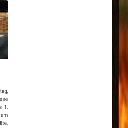
tag,
iese
s 1.
 dem
lte.