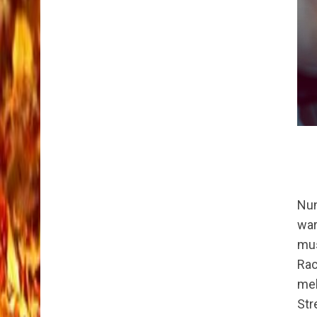
Nun
war
mu
Ra
mel
Str