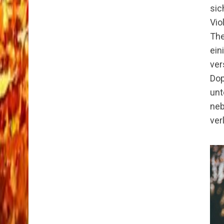
sic
Vio
The
ein
ver
Dop
unt
neb
ver