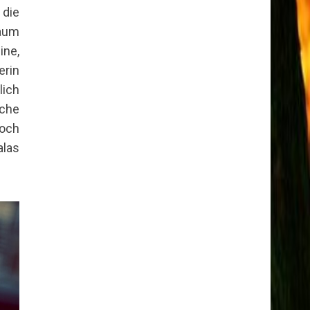
die
aum
ine,
erin
lich
lche
noch
las