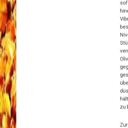
sof
hin
Vi
bes
Ni
St
ver
Oli
geg
ges
übe
düs
häl
zu 
Zur