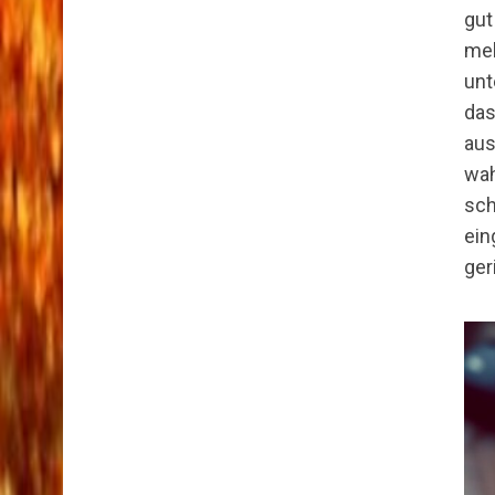
gu
me
unt
das
S
e
aus
a
wah
r
sch
c
ei
h
f
ger
o
r
: