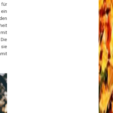
 für
 ein
nden
heit
 mit
 Die
 sie
amit