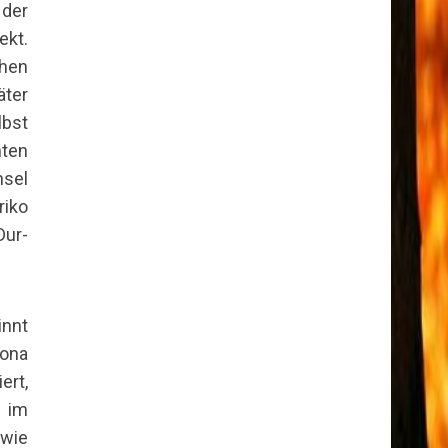
der
ekt.
hen
ter
lbst
ten
nsel
iko
Dur-
nnt
wona
ert,
 im
 wie