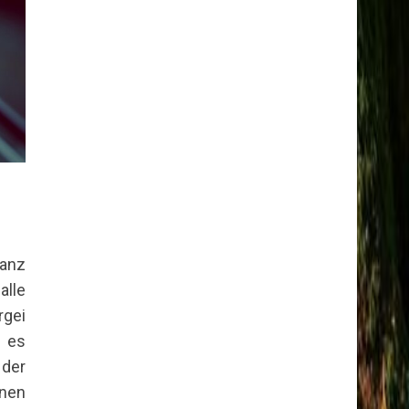
Tanz
alle
gei
 es
 der
inen