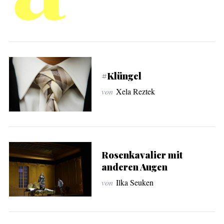
#Klüngel
von
Xela Reztek
Rosenkavalier mit
anderen Augen
von
Ilka Seuken