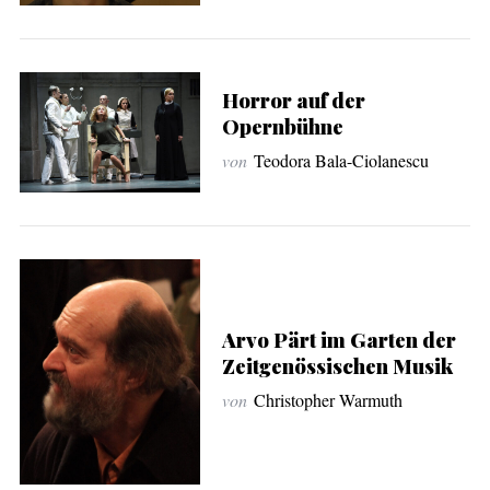
Horror auf der
Opernbühne
von
Teodora Bala-Ciolanescu
Arvo Pärt im Garten der
Zeitgenössischen Musik
von
Christopher Warmuth
S
e
a