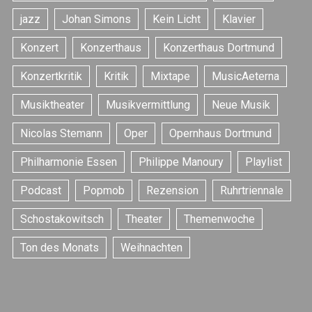
e
jazz
Johan Simons
Kein Licht
Klavier
r
Konzert
Konzerthaus
Konzerthaus Dortmund
B
e
Konzertkritik
Kritik
Mixtape
MusicAeterna
i
Musiktheater
Musikvermittlung
Neue Musik
t
Nicolas Stemann
Oper
Opernhaus Dortmund
r
ä
Philharmonie Essen
Philippe Manoury
Playlist
g
Podcast
Popmob
Rezension
Ruhrtriennale
e
Schostakowitsch
Theater
Themenwoche
Ton des Monats
Weihnachten