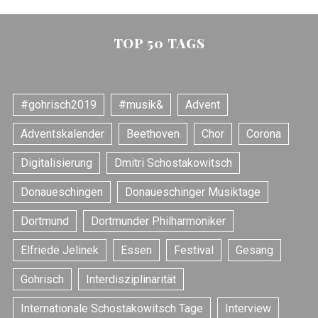
t
e
TOP 50 TAGS
n
n
u
#gohrisch2019
#musik&
Advent
m
Adventskalender
Beethoven
Chor
Corona
m
e
Digitalisierung
Dmitri Schostakowitsch
r
Donaueschingen
Donaueschinger Musiktage
i
e
Dortmund
Dortmunder Philharmoniker
r
Elfriede Jelinek
Essen
Festival
Gesang
u
n
Gohrisch
Interdisziplinarität
g
Internationale Schostakowitsch Tage
Interview
d