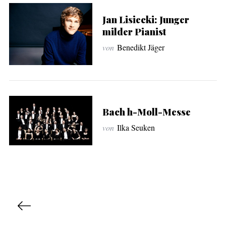
Jan Lisiecki: Junger
milder Pianist
von
Benedikt Jäger
Bach h-Moll-Messe
von
Ilka Seuken
S
e
i