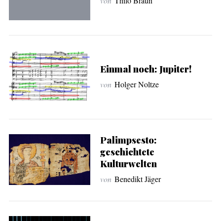
von
Thilo Braun
Einmal noch: Jupiter!
von
Holger Noltze
Palimpsesto:
geschichtete
Kulturwelten
von
Benedikt Jäger