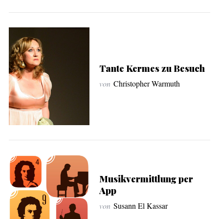
r
c
h
f
o
r
Tante Kermes zu Besuch
:
von
Christopher Warmuth
Musikvermittlung per
App
von
Susann El Kassar