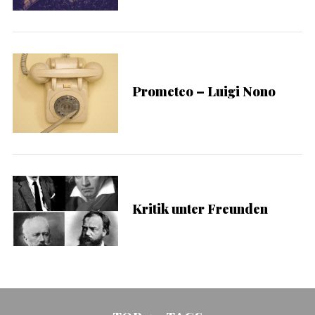
a
r
c
h
f
Prometeo – Luigi Nono
o
r
:
Kritik unter Freunden