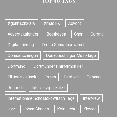
TOP 50 TAGS
#gohrisch2019
#musik&
Advent
Adventskalender
Beethoven
Chor
Corona
Digitalisierung
Dmitri Schostakowitsch
Donaueschingen
Donaueschinger Musiktage
Dortmund
Dortmunder Philharmoniker
Elfriede Jelinek
Essen
Festival
Gesang
Gohrisch
Interdisziplinarität
Internationale Schostakowitsch Tage
Interview
jazz
Johan Simons
Kein Licht
Klavier