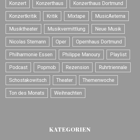
Konzert
Konzerthaus
Konzerthaus Dortmund
Konzertkritik
Kritik
Mixtape
MusicAeterna
Musiktheater
Musikvermittlung
Neue Musik
Nicolas Stemann
Oper
Opernhaus Dortmund
Philharmonie Essen
Philippe Manoury
Playlist
Podcast
Popmob
Rezension
Ruhrtriennale
Schostakowitsch
Theater
Themenwoche
Ton des Monats
Weihnachten
KATEGORIEN