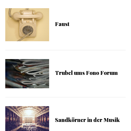
Faust
Trubel ums Fono Forum
Sandkörner in der Musik
S
e