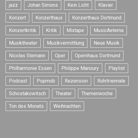
jazz
Johan Simons
Kein Licht
Klavier
Konzert
Konzerthaus
Konzerthaus Dortmund
Konzertkritik
Kritik
Mixtape
MusicAeterna
Musiktheater
Musikvermittlung
Neue Musik
Nicolas Stemann
Oper
Opernhaus Dortmund
Philharmonie Essen
Philippe Manoury
Playlist
Podcast
Popmob
Rezension
Ruhrtriennale
Schostakowitsch
Theater
Themenwoche
Ton des Monats
Weihnachten