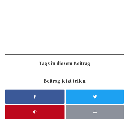
c
h
f
o
r
:
Tags in diesem Beitrag
Beitrag jetzt teilen