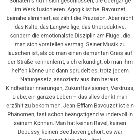
Sonaten sind in sich geschlossen, die Übergänge
im Werk fusionieren. Agogik ist bei Bavouzet
beinahe eliminiert, es zählt die Präzision. Aber nicht
das Kalte, das Langweilige, das Unproduktive,
sondern die emotionalste Disziplin am Flügel, die
S
e
man sich vorstellen vermag. Seiner Musik zu
a
lauschen ist, als ob man einen dementen Greis auf
r
der Straße kennenlernt, sich erkundigt, ob man ihm
c
helfen könne und dann sprudelt es, trotz jedem
h
f
Naturgesetz, assoziativ aus ihm heraus.
o
Kindheitserinnerungen, Zukunftsvisionen, Verdruss,
r
Liebe, ein ganzes Leben – das alles denkt man
:
erzählt zu bekommen.
Jean-Efflam Bavouzet
ist ein
Phänomen, fast schon beängstigend wundervoll in
seinem Können. Man hat keinen Ravel, keinen
Debussy, keinen Beethoven gehört, es war