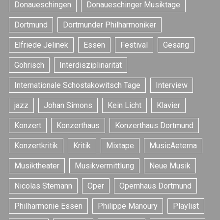
Donaueschingen
Donaueschinger Musiktage
Dortmund
Dortmunder Philharmoniker
Elfriede Jelinek
Essen
Festival
Gesang
Gohrisch
Interdisziplinarität
Internationale Schostakowitsch Tage
Interview
jazz
Johan Simons
Kein Licht
Klavier
Konzert
Konzerthaus
Konzerthaus Dortmund
Konzertkritik
Kritik
Mixtape
MusicAeterna
Musiktheater
Musikvermittlung
Neue Musik
Nicolas Stemann
Oper
Opernhaus Dortmund
Philharmonie Essen
Philippe Manoury
Playlist