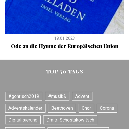
18.01.2023
Ode an die Hymne der Europäischen Union
TOP 50 TAGS
#gohrisch2019
#musik&
Advent
Adventskalender
Beethoven
Chor
Corona
Digitalisierung
Dmitri Schostakowitsch