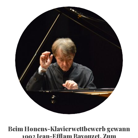
Beim Honens-Klavierwettbewerb gewann
1992 Jean-Efflam Bavouzet. Zum