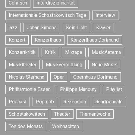
Gohrisch
Interdisziplinarität
Internationale Schostakowitsch Tage
Interview
jazz
Johan Simons
Kein Licht
Klavier
Konzert
Konzerthaus
Konzerthaus Dortmund
Konzertkritik
Kritik
Mixtape
MusicAeterna
Musiktheater
Musikvermittlung
Neue Musik
Nicolas Stemann
Oper
Opernhaus Dortmund
Philharmonie Essen
Philippe Manoury
Playlist
Podcast
Popmob
Rezension
Ruhrtriennale
Schostakowitsch
Theater
Themenwoche
Ton des Monats
Weihnachten