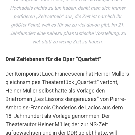
Hochadels nichts zu tun haben, denkt man sich immer
perfideren „Zeitvertreib“ aus, die Zeit ist nämlich ihr
größter Feind, weil es für sie zu viel davon gibt. Im 21.
Jahrhundert eine nahezu phantastische Vorstellung, zu
viel, statt zu wenig Zeit zu haben.
Drei Zeitebenen für die Oper “Quartett”
Der Komponist Luca Francesconi hat Heiner Müllers
gleichnamiges Theaterstück „Quartett“ vertont,
Heiner Müller selbst hatte als Vorlage den
Briefroman „Les Liasons dangereuses“ von Pierre-
Ambroise-Francois Choderlos de Laclos aus dem
18. Jahrhundert als Vorlage genommen. Der
Theaterautor Heiner Müller, der zur NS-Zeit
aufgewachsen und in der DDR gelebt hatte, will