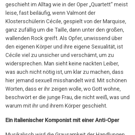
geschieht im Alltag wie in der Oper „Quartett“ meist
S
leise, fast beiläufig, wenn Valmont der
e
Klosterschülerin Cécile, gespielt von der Marquise,
a
ganz zufällig um die Taille, dann unter den großen,
r
wallenden Rock greift. Als Opfer, unwissend über
c
h
den eigenen Körper und ihre eigene Sexualität, ist
f
Cécile viel zu unsicher und verschämt, um zu
o
widersprechen. Man sieht keine nackten Leiber,
r
was auch nicht nötig ist, um klar zu machen, dass
:
hier jemand sexuell misshandelt wird. Mit schönen
Worten, dass er ihr zeigen wolle, wo Gott wohne,
beschwört er die junge Frau, die nicht weiß, was und
warum mit ihr und ihrem Körper geschieht.
Ein italienischer Komponist mit einer Anti-Oper
Musikalisch wird die Grausamkeit der Handlungen