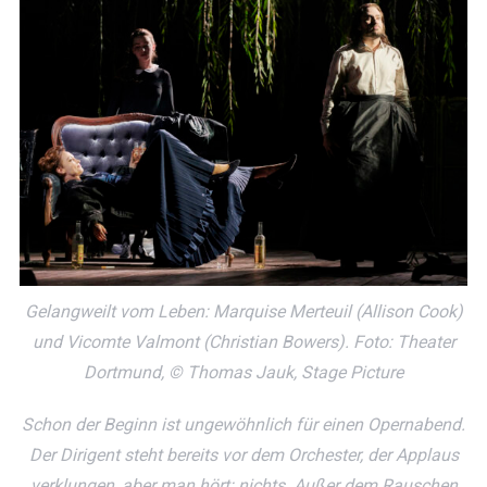
Gelangweilt vom Leben: Marquise Merteuil (Allison Cook)
und Vicomte Valmont (Christian Bowers). Foto: Theater
Dortmund, © Thomas Jauk, Stage Picture
Schon der Beginn ist ungewöhnlich für einen Opernabend.
Der Dirigent steht bereits vor dem Orchester, der Applaus
verklungen, aber man hört: nichts. Außer dem Rauschen