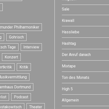
Sale
Krawall
tmunder Philharmoniker
Hassliebe
g
Gohrisch
Hashtag
tsch Tage
Interview
Der Anruf danach
Konzert
Mixtape
rtkritik
Kritik
usikvermittlung
Ton des Monats
ernhaus Dortmund
High 5
list
Podcast
Allgemein
ostakowitsch
Theater