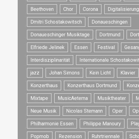
Beethoven
Chor
Corona
Digitalisierung
Dmitri Schostakowitsch
Donaueschingen
Donaueschinger Musiktage
Dortmund
Dor
Elfriede Jelinek
Essen
Festival
Gesan
Interdisziplinarität
Internationale Schostakowi
jazz
Johan Simons
Kein Licht
Klavier
Konzerthaus
Konzerthaus Dortmund
Konze
Mixtape
MusicAeterna
Musiktheater
M
Neue Musik
Nicolas Stemann
Oper
Op
Philharmonie Essen
Philippe Manoury
Play
Popmob
Rezension
Ruhrtriennale
Sch