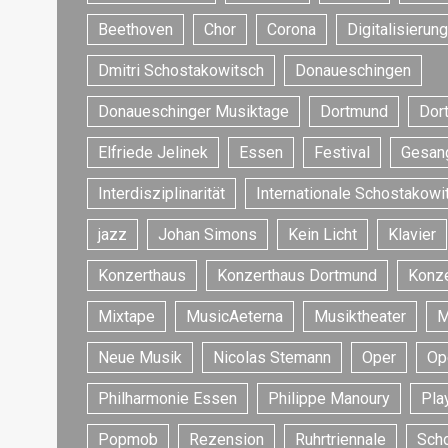
Beethoven
Chor
Corona
Digitalisierung
Dmitri Schostakowitsch
Donaueschingen
Donaueschinger Musiktage
Dortmund
Dor
Elfriede Jelinek
Essen
Festival
Gesan
Interdisziplinarität
Internationale Schostakowi
jazz
Johan Simons
Kein Licht
Klavier
Konzerthaus
Konzerthaus Dortmund
Konze
Mixtape
MusicAeterna
Musiktheater
M
Neue Musik
Nicolas Stemann
Oper
Op
Philharmonie Essen
Philippe Manoury
Play
Popmob
Rezension
Ruhrtriennale
Sch