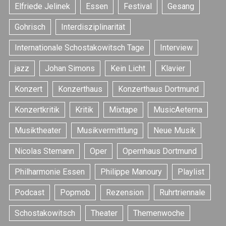
Elfriede Jelinek
Essen
Festival
Gesang
Gohrisch
Interdisziplinarität
Internationale Schostakowitsch Tage
Interview
jazz
Johan Simons
Kein Licht
Klavier
Konzert
Konzerthaus
Konzerthaus Dortmund
Konzertkritik
Kritik
Mixtape
MusicAeterna
Musiktheater
Musikvermittlung
Neue Musik
Nicolas Stemann
Oper
Opernhaus Dortmund
Philharmonie Essen
Philippe Manoury
Playlist
Podcast
Popmob
Rezension
Ruhrtriennale
Schostakowitsch
Theater
Themenwoche