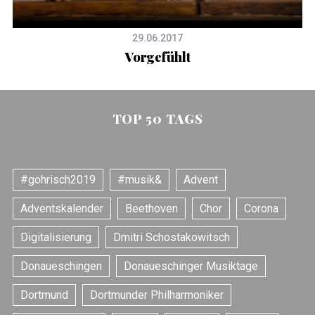
o
r
29.06.2017
:
Vorgefühlt
TOP 50 TAGS
#gohrisch2019
#musik&
Advent
Adventskalender
Beethoven
Chor
Corona
Digitalisierung
Dmitri Schostakowitsch
Donaueschingen
Donaueschinger Musiktage
Dortmund
Dortmunder Philharmoniker