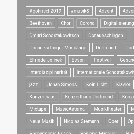
#gohrisch2019
#musik&
Advent
Adve
Beethoven
Chor
Corona
Digitalisierung
Dmitri Schostakowitsch
Donaueschingen
Donaueschinger Musiktage
Dortmund
Dor
Elfriede Jelinek
Essen
Festival
Gesan
Interdisziplinarität
Internationale Schostakowi
jazz
Johan Simons
Kein Licht
Klavier
Konzerthaus
Konzerthaus Dortmund
Konze
Mixtape
MusicAeterna
Musiktheater
M
Neue Musik
Nicolas Stemann
Oper
Op
Philharmonie Essen
Philippe Manoury
Play