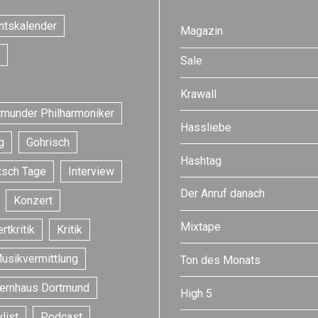
ntskalender
Magazin
Sale
Krawall
tmunder Philharmoniker
Hassliebe
g
Gohrisch
Hashtag
tsch Tage
Interview
Der Anruf danach
Konzert
Mixtape
rtkritik
Kritik
usikvermittlung
Ton des Monats
ernhaus Dortmund
High 5
list
Podcast