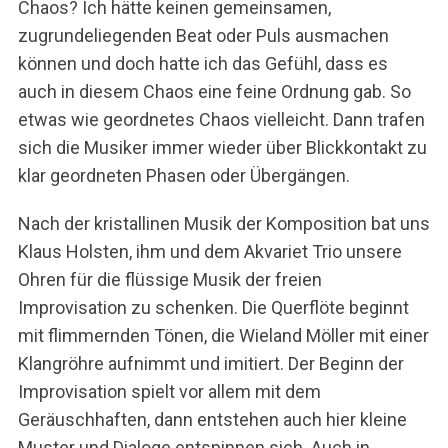
Chaos? Ich hätte keinen gemeinsamen,
zugrundeliegenden Beat oder Puls ausmachen
können und doch hatte ich das Gefühl, dass es
auch in diesem Chaos eine feine Ordnung gab. So
etwas wie geordnetes Chaos vielleicht. Dann trafen
S
sich die Musiker immer wieder über Blickkontakt zu
e
klar geordneten Phasen oder Übergängen.
a
r
Nach der kristallinen Musik der Komposition bat uns
c
Klaus Holsten, ihm und dem Akvariet Trio unsere
h
f
Ohren für die flüssige Musik der freien
o
Improvisation zu schenken. Die Querflöte beginnt
r
mit flimmernden Tönen, die Wieland Möller mit einer
:
Klangröhre aufnimmt und imitiert. Der Beginn der
Improvisation spielt vor allem mit dem
Geräuschhaften, dann entstehen auch hier kleine
Muster und Dialoge entspinnen sich. Auch in