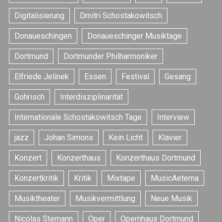
Digitalisierung
Dmitri Schostakowitsch
Donaueschingen
Donaueschinger Musiktage
Dortmund
Dortmunder Philharmoniker
Elfriede Jelinek
Essen
Festival
Gesang
Gohrisch
Interdisziplinarität
Internationale Schostakowitsch Tage
Interview
jazz
Johan Simons
Kein Licht
Klavier
Konzert
Konzerthaus
Konzerthaus Dortmund
Konzertkritik
Kritik
Mixtape
MusicAeterna
Musiktheater
Musikvermittlung
Neue Musik
Nicolas Stemann
Oper
Opernhaus Dortmund