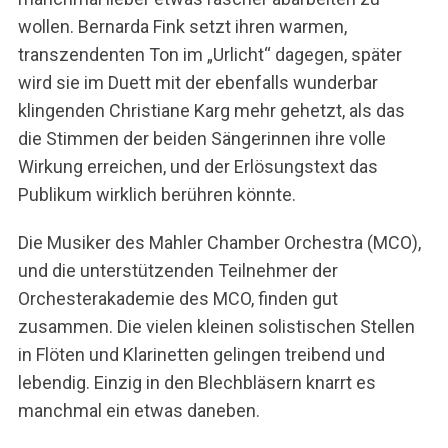
wollen. Bernarda Fink setzt ihren warmen,
transzendenten Ton im „Urlicht“ dagegen, später
wird sie im Duett mit der ebenfalls wunderbar
klingenden Christiane Karg mehr gehetzt, als das
die Stimmen der beiden Sängerinnen ihre volle
Wirkung erreichen, und der Erlösungstext das
Publikum wirklich berühren könnte.
S
Die Musiker des Mahler Chamber Orchestra (MCO),
e
und die unterstützenden Teilnehmer der
a
Orchesterakademie des MCO, finden gut
r
c
zusammen. Die vielen kleinen solistischen Stellen
h
in Flöten und Klarinetten gelingen treibend und
f
lebendig. Einzig in den Blechbläsern knarrt es
o
manchmal ein etwas daneben.
r
: