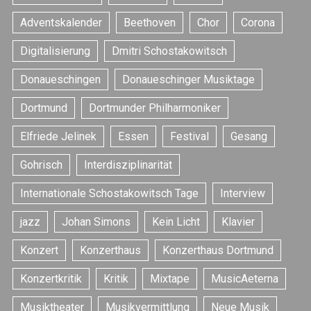
Adventskalender
Beethoven
Chor
Corona
Digitalisierung
Dmitri Schostakowitsch
Donaueschingen
Donaueschinger Musiktage
Dortmund
Dortmunder Philharmoniker
Elfriede Jelinek
Essen
Festival
Gesang
Gohrisch
Interdisziplinarität
Internationale Schostakowitsch Tage
Interview
jazz
Johan Simons
Kein Licht
Klavier
Konzert
Konzerthaus
Konzerthaus Dortmund
Konzertkritik
Kritik
Mixtape
MusicAeterna
Musiktheater
Musikvermittlung
Neue Musik