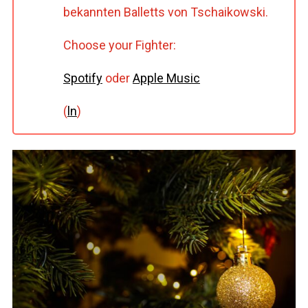
bekannten Balletts von Tschaikowski.
Choose your Fighter:
Spotify
oder
Apple Music
(
ln
)