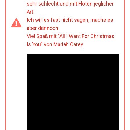
sehr schlecht und mit Flöten jeglicher
Art.
Ich will es fast nicht sagen, mache es
aber dennoch:
Viel Spaß mit “All I Want For Christmas
Is You” von Mariah Carey