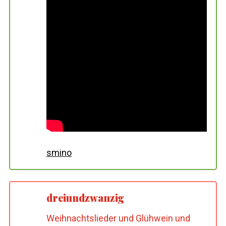
smino
dreiundzwanzig
Weihnachtslieder und Glühwein und