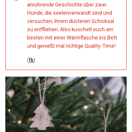
anrührende Geschichte über zwei
Hunde, die seelenverwandt sind und
versuchen, ihrem düsteren Schicksal
zu entfliehen. Also kuschelt euch am
besten mit einer Wärmflasche ins Bett
und genießt mal richtige Quality-Time!
(
fk
)