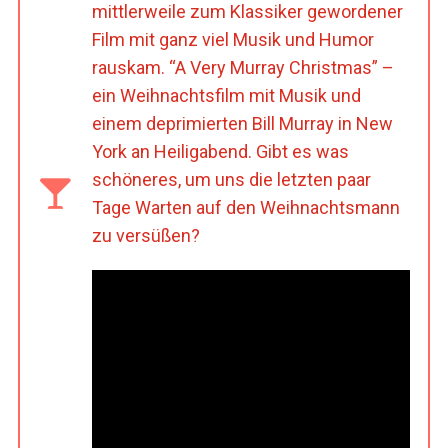
mittlerweile zum Klassiker gewordener
Film mit ganz viel Musik und Humor
rauskam. “A Very Murray Christmas” –
ein Weihnachtsfilm mit Musik und
einem deprimierten Bill Murray in New
York an Heiligabend. Gibt es was
schöneres, um uns die letzten paar
Tage Warten auf den Weihnachtsmann
zu versüßen?