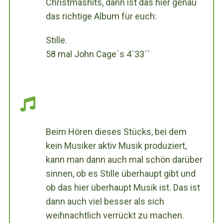
Christmashits, dann ist das hier genau
das richtige Album für euch:
Stille.
58 mal John Cage´s 4´33´´
S
e
a
Beim Hören dieses Stücks, bei dem
r
kein Musiker aktiv Musik produziert,
c
kann man dann auch mal schön darüber
h
f
sinnen, ob es Stille überhaupt gibt und
o
ob das hier überhaupt Musik ist. Das ist
r
dann auch viel besser als sich
:
weihnachtlich verrückt zu machen.