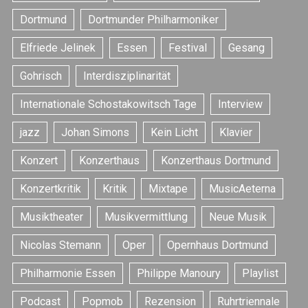
Dortmund
Dortmunder Philharmoniker
Elfriede Jelinek
Essen
Festival
Gesang
Gohrisch
Interdisziplinarität
Internationale Schostakowitsch Tage
Interview
jazz
Johan Simons
Kein Licht
Klavier
Konzert
Konzerthaus
Konzerthaus Dortmund
Konzertkritik
Kritik
Mixtape
MusicAeterna
Musiktheater
Musikvermittlung
Neue Musik
Nicolas Stemann
Oper
Opernhaus Dortmund
Philharmonie Essen
Philippe Manoury
Playlist
Podcast
Popmob
Rezension
Ruhrtriennale