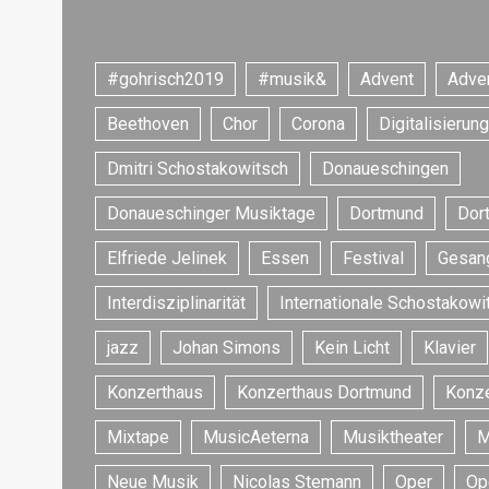
:
#gohrisch2019
#musik&
Advent
Adve
Beethoven
Chor
Corona
Digitalisierung
Dmitri Schostakowitsch
Donaueschingen
Donaueschinger Musiktage
Dortmund
Dor
Elfriede Jelinek
Essen
Festival
Gesan
Interdisziplinarität
Internationale Schostakowi
jazz
Johan Simons
Kein Licht
Klavier
Konzerthaus
Konzerthaus Dortmund
Konze
Mixtape
MusicAeterna
Musiktheater
M
Neue Musik
Nicolas Stemann
Oper
Op