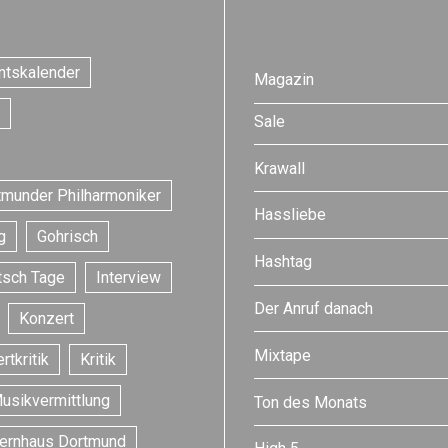
ntskalender
Magazin
Sale
Krawall
tmunder Philharmoniker
Hassliebe
g
Gohrisch
Hashtag
tsch Tage
Interview
Der Anruf danach
Konzert
Mixtape
rtkritik
Kritik
usikvermittlung
Ton des Monats
ernhaus Dortmund