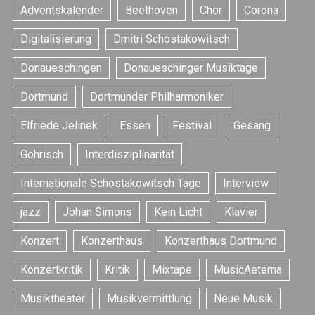
Adventskalender
Beethoven
Chor
Corona
Digitalisierung
Dmitri Schostakowitsch
Donaueschingen
Donaueschinger Musiktage
Dortmund
Dortmunder Philharmoniker
Elfriede Jelinek
Essen
Festival
Gesang
Gohrisch
Interdisziplinarität
Internationale Schostakowitsch Tage
Interview
jazz
Johan Simons
Kein Licht
Klavier
Konzert
Konzerthaus
Konzerthaus Dortmund
Konzertkritik
Kritik
Mixtape
MusicAeterna
Musiktheater
Musikvermittlung
Neue Musik