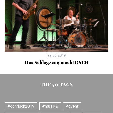
28.06.2019
Das Schlagzeug macht DSCH
TOP 50 TAGS
#gohrisch2019
#musik&
Advent