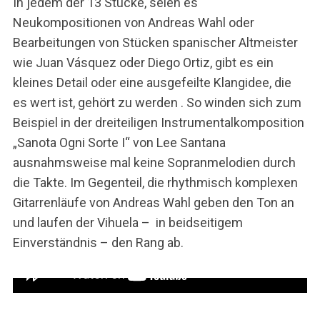
In jedem der 13 Stücke, seien es
h
f
Neukompositionen von Andreas Wahl oder
o
Bearbeitungen von Stücken spanischer Altmeister
r
wie Juan Vásquez oder Diego Ortiz, gibt es ein
:
kleines Detail oder eine ausgefeilte Klangidee, die
es wert ist, gehört zu werden . So winden sich zum
Beispiel in der dreiteiligen Instrumentalkomposition
„Sanota Ogni Sorte I“ von Lee Santana
ausnahmsweise mal keine Sopranmelodien durch
die Takte. Im Gegenteil, die rhythmisch komplexen
Gitarrenläufe von Andreas Wahl geben den Ton an
und laufen der Vihuela – in beidseitigem
Einverständnis – den Rang ab.